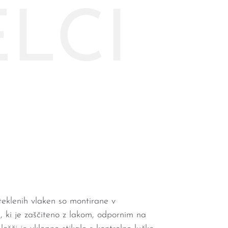
LCI
steklenih vlaken so montirane v
u, ki je zaščiteno z lakom, odpornim na