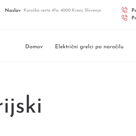
Naslov
Koroška cesta 47a, 4000 Kranj, Slovenja
Po
P
Domov
Električni grelci po naročilu
ijski