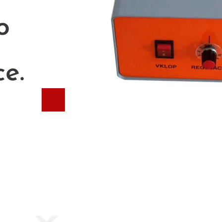
o
ce.