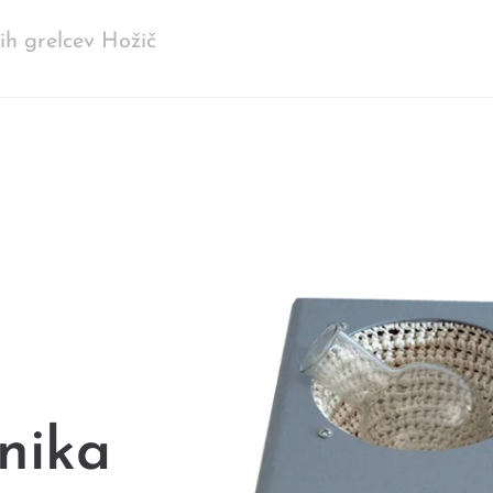
ih grelcev Hožič
nika