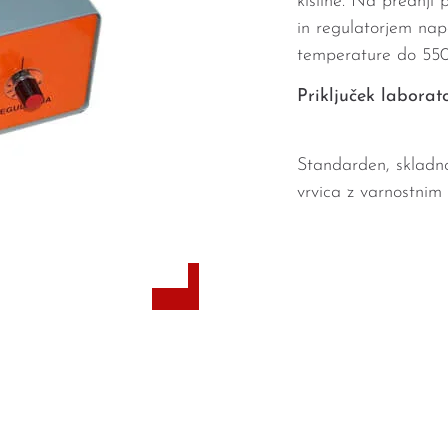
kisline. Na prednji p
in regulatorjem nap
temperature do 550
Priključek laborat
Standarden, skladno
vrvica z varnostnim 