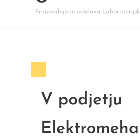
Proizvodnja in izdelava Laboratorijsk
V podjetju
Elektromeha