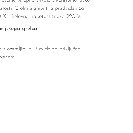
lošči je vklopno stikalo s kontrolno lučko
etosti. Grelni element je predviden za
 °C. Delovna napetost znaša 220 V.
orijskega grelca
 z ozemljitvijo, 2 m dolga priključna
vtičem.