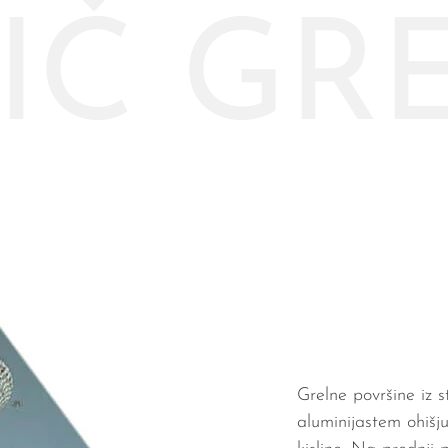
IČ GRE
Grelne površine iz 
aluminijastem ohišj