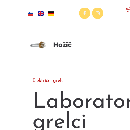
Električni grelci
Laborator
grelci