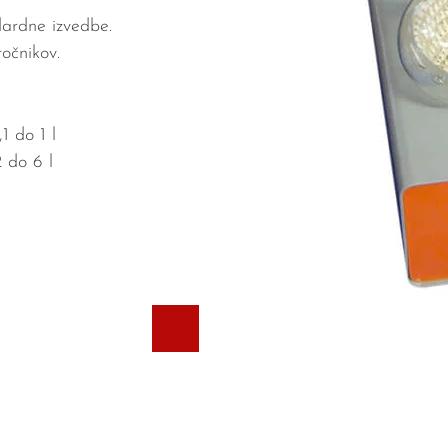
dardne izvedbe.
ročnikov.
1 do 1 l
 do 6 l
e